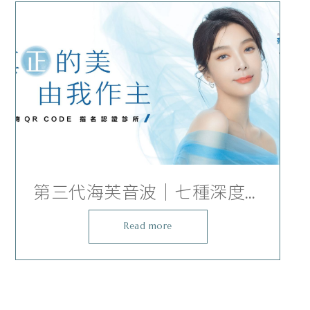
第三代海芙音波｜七種深度探
頭全面解析，臉部緊實+身體
Read more
曲線一次到位