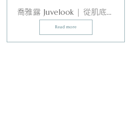
喬雅露 Juvelook | 從肌底喚
醒澎潤光采
Read more