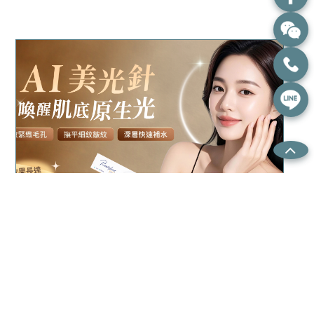
Vital Light AI美光針 | 喚醒肌
底原生光
Read more