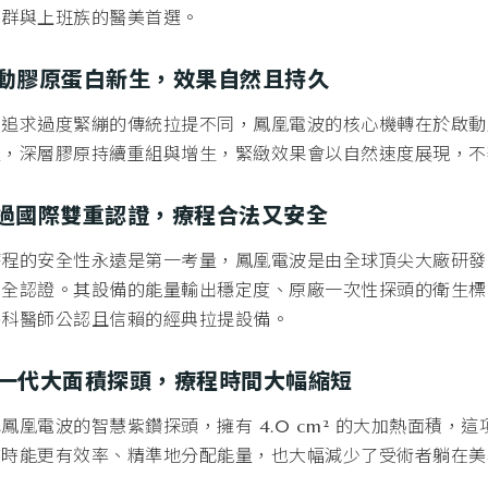
族群與上班族的醫美首選。
 啟動膠原蛋白新生，效果自然且持久
追求過度緊繃的傳統拉提不同，鳳凰電波的核心機轉在於啟動肌
進，深層膠原持續重組與增生，緊緻效果會以自然速度展現，不
 通過國際雙重認證，療程合法又安全
程的安全性永遠是第一考量，鳳凰電波是由全球頂尖大廠研發，並已
安全認證。其設備的能量輸出穩定度、原廠一次性探頭的衛生標
外科醫師公認且信賴的經典拉提設備。
 新一代大面積探頭，療程時間大幅縮短
鳳凰電波的智慧紫鑽探頭，擁有 4.0 cm² 的大加熱面積，
作時能更有效率、精準地分配能量，也大幅減少了受術者躺在美