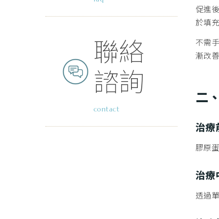
促進
於填
聯絡
不需
漸改
諮詢
二
contact
治療
膠原
治療
透過單