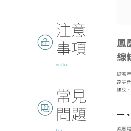
注意
鳳
事項
線
notice
隨著
路等問
常見
皺紋
問題
一、
鳳凰
faq