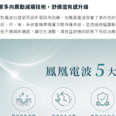
 獨家多向震動減痛技術，舒適度有感升級
人對電波拉提望而卻步是因為怕痛，但鳳凰電波搭載了革命性的
的前、中、後，系統會精準噴灑冷媒保護表皮，並透過微幅震動
降低不適與疼痛感，讓您在清醒、清爽且舒適的狀態下完成治療