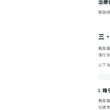
治療
緊緻感
三
鳳凰
僅在
以下為
1.
鳳凰
但通