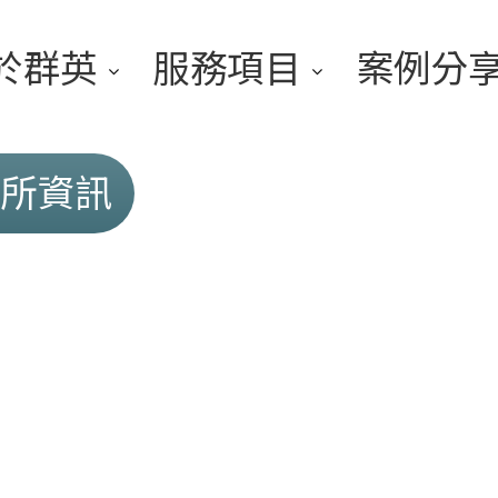
於群英
服務項目
案例分
院所資訊
於我們
醫學美容
師團隊
體態管理
健康醫學
私密照護