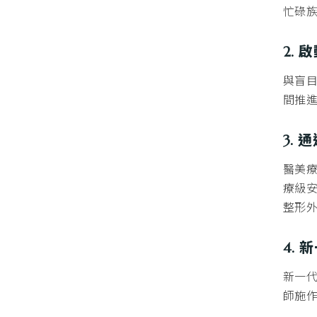
忙碌
2.
與盲目
間推
3.
醫美療
療級
整形
4.
新一代
師施