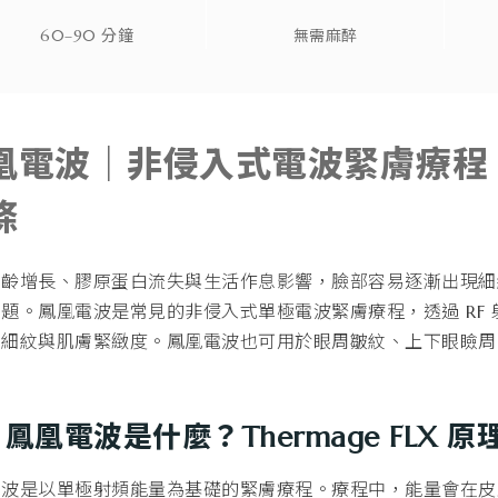
60–90 分鐘
無需麻醉
凰電波｜非侵入式電波緊膚療程
條
年齡增長、膠原蛋白流失與生活作息影響，臉部容易逐漸出現細
題。鳳凰電波是常見的非侵入式單極電波緊膚療程，透過 RF
、細紋與肌膚緊緻度。鳳凰電波也可用於眼周皺紋、上下眼瞼周
鳳凰電波是什麼？Thermage FLX 原
電波是以單極射頻能量為基礎的緊膚療程。療程中，能量會在皮