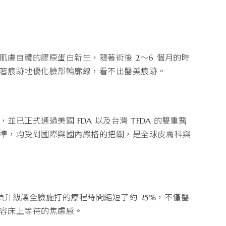
膚自體的膠原蛋白新生，隨著術後 2～6 個月的時
著痕跡地優化臉部輪廓線，看不出醫美痕跡。
正式通過美國 FDA 以及台灣 TFDA 的雙重醫
準，均受到國際與國內嚴格的把關，是全球皮膚科與
這項升級讓全臉施打的療程時間縮短了約 25%，不僅醫
容床上等待的焦慮感。