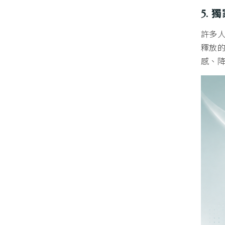
5.
許多
釋放
感、