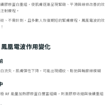
後續膠原蛋白重組，使肌膚逐漸呈現緊緻、平滑與線條改善的效
充注射療程。
手術、不需針劑，且多數人恢復期短的緊膚療程，鳳凰電波的效
善！
、鳳凰電波作用變化
前
蛋白流失，肌膚彈性下降，可能出現細紋、鬆弛與輪廓線模糊
中
極 RF 能量加熱膠原蛋白豐富組織，刺激膠原收縮與後續重組