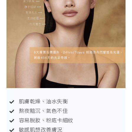
肌膚乾燥、油水失衡
熬夜黯沉、氣色不佳
容易脫妝、粉底卡細紋
敏感肌想改善膚況