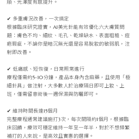
順、光澤度有感提升。
✔ 多重膚況改善，一次搞定
根據臨床研究證實，AI美光針能有效優化六大膚質問
題：膚色不均、細紋、毛孔、乾燥缺水、表面粗糙、痘
疤瑕疵，不論你是暗沉無光還是容易脫妝的敏弱肌，注
射即改善。
✔ 低痛感、短恢復，日常照常進行
療程僅需約5-10分鐘，產品本身內含麻藥，且使用「極
細針具」做注射，大多數人於治療隔日即可上妝、上
班，僅需留意術後一週保濕與防曬即可。
✔ 維持時間長達15個月
完整療程通常建議施打3次，每次間隔約1個月，根據臨
床回饋，療效可穩定維持一年至一年半，對於不想頻繁
補打的人來說，是高效且實惠的選擇。